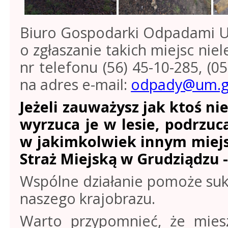
Biuro Gospodarki Odpadami Ur
o zgłaszanie takich miejsc n
nr telefonu (56) 45-10-285, (0
na adres e-mail:
odpady@um.gr
Jeżeli zauważysz jak ktoś n
wyrzuca je w lesie, podrzu
w jakimkolwiek innym miejs
Straż Miejską w Grudziądzu -
Wspólne działanie pomoże sukc
naszego krajobrazu.
Warto przypomnieć, że mies