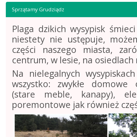
Sprzątamy Grudziądz
Plaga dzikich wysypisk śmiec
niestety nie ustępuje, może
części naszego miasta, za
centrum, w lesie, na osiedlac
Na nielegalnych wysypiskach
wszystko: zwykłe domowe 
(stare meble, kanapy), el
poremontowe jak również czę