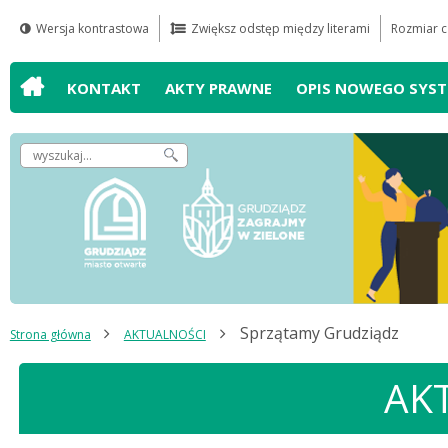
Wersja kontrastowa
Zwiększ odstęp między literami
Rozmiar c
Przejdź do
Przejdź do
Przejdź do
Przejdź do
wyszukiwarki
mapy serwisu
głównego
treści
KONTAKT
AKTY PRAWNE
OPIS NOWEGO SYS
menu
Wpisz
szukaną
frazę,
by
odnaleźć
artykuł
Sprzątamy Grudziądz
Strona główna
AKTUALNOŚCI
AK