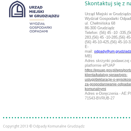
Skontaktuj się z 
Urząd Miejski w Grudziądz
Wydział Gospodarki Odpa
ul. Chełmińska 68
86-300 Grudziądz
Telefon:
(56) 45 -10 -335,(5
283,
(56) 45 -10-285,(56) 45
(56) 45-10-425,(56) 45-10-
E-
mail:
odpady@um.grudziadz
MB)
Adres skrzynki podawczej 
platformie ePUAP
https://epuap.gov.pl/wps/porta
klienta/katalog-spraw/opis-
uslugi/deklaracje-o-wysokosc
za-gospodarowanie-odpada
komunalnymi
Adres e-Doręczenia - AE:P
71543-BVRUB-27
Copyright 2013 © Odpady Komunalne Grudziądz