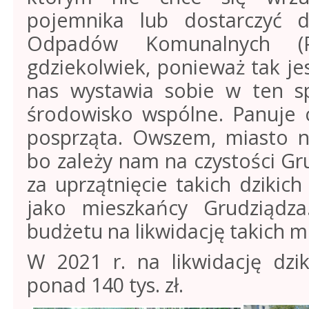
pojemnika lub dostarczyć 
Odpadów Komunalnych (
gdziekolwiek, ponieważ tak jes
nas wystawia sobie w ten sp
środowisko wspólne. Panuje o
posprząta. Owszem, miasto n
bo zależy nam na czystości Gr
za uprzątnięcie takich dzikic
jako mieszkańcy Grudziądz
budżetu na likwidację takich mie
W 2021 r. na likwidację dzi
ponad 140 tys. zł.