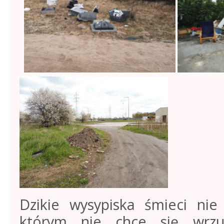
Dzikie wysypiska śmieci ni
którym nie chce się wrz