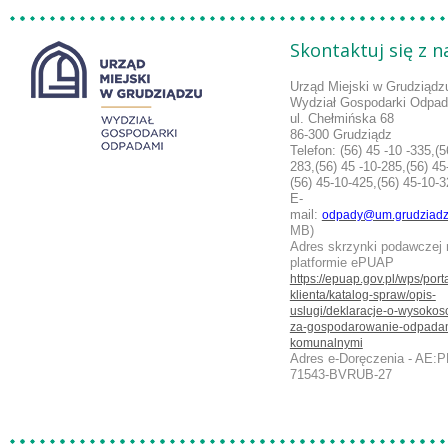
Skontaktuj się z 
Urząd Miejski w Grudziądz
Wydział Gospodarki Odpa
ul. Chełmińska 68
86-300 Grudziądz
Telefon:
(56) 45 -10 -335,(5
283,
(56) 45 -10-285,(56) 45
(56) 45-10-425,(56) 45-10-
E-
mail:
odpady@um.grudziadz
MB)
Adres skrzynki podawczej 
platformie ePUAP
https://epuap.gov.pl/wps/porta
klienta/katalog-spraw/opis-
uslugi/deklaracje-o-wysokosc
za-gospodarowanie-odpada
komunalnymi
Adres e-Doręczenia - AE:P
71543-BVRUB-27