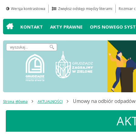
Wersja kontrastowa
Zwiększ odstęp między literami
Rozmiar c
Przejdź do
Przejdź do
Przejdź do
Przejdź do
wyszukiwarki
mapy serwisu
głównego
treści
KONTAKT
AKTY PRAWNE
OPIS NOWEGO SYS
menu
Wpisz
szukaną
frazę,
by
odnaleźć
artykuł
Umowy na odbiór odpadów 
Strona główna
AKTUALNOŚCI
AK