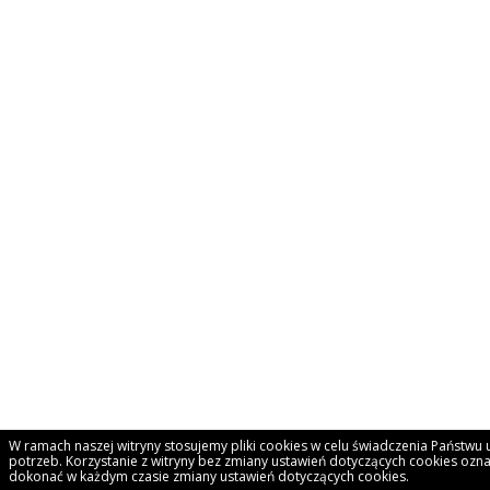
W ramach naszej witryny stosujemy pliki cookies w celu świadczenia Państw
potrzeb. Korzystanie z witryny bez zmiany ustawień dotyczących cookies o
dokonać w każdym czasie zmiany ustawień dotyczących cookies.