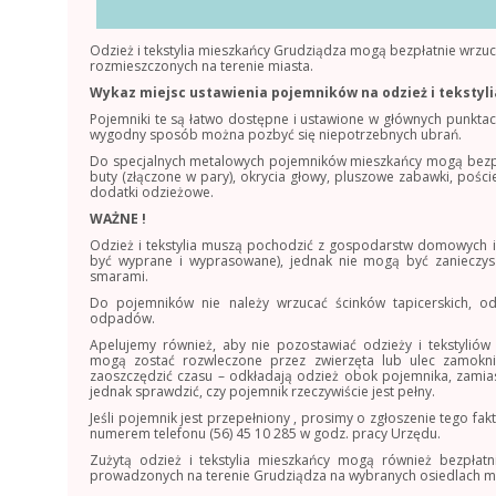
Odzież i tekstylia mieszkańcy Grudziądza mogą bezpłatnie wrz
rozmieszczonych na terenie miasta.
Wykaz miejsc ustawienia pojemników na odzież i tekstyli
Pojemniki te są łatwo dostępne i ustawione w głównych punktac
wygodny sposób można pozbyć się niepotrzebnych ubrań.
Do specjalnych metalowych pojemników mieszkańcy mogą bezpła
buty (złączone w pary), okrycia głowy, pluszowe zabawki, pościel,
dodatki odzieżowe.
WAŻNE !
Odzież i tekstylia muszą pochodzić z gospodarstw domowych i
być wyprane i wyprasowane), jednak nie mogą być zanieczys
smarami.
Do pojemników nie należy wrzucać ścinków tapicerskich, 
odpadów.
Apelujemy również, aby nie pozostawiać odzieży i tekstylió
mogą zostać rozwleczone przez zwierzęta lub ulec zamokni
zaoszczędzić czasu – odkładają odzież obok pojemnika, zamia
jednak sprawdzić, czy pojemnik rzeczywiście jest pełny.
Jeśli pojemnik jest przepełniony , prosimy o zgłoszenie tego 
numerem telefonu (56) 45 10 285 w godz. pracy Urzędu.
Zużytą odzież i tekstylia mieszkańcy mogą również bezpłat
prowadzonych na terenie Grudziądza na wybranych osiedlach mi