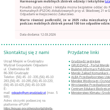
Harmonogram mobilnych zbiórek odzieży i tekstyliów
tuta
Ponadto zużytą odzież i tekstylia można bezpłatnie oddać d
Komunalnych (PSZOK) zlokalizowanych przy ul. Składowej 21 w 
Odpadami w miejscowości Zakurzewo.
Warto również podkreślić, że w 2025 roku mieszkańcy 
podczas mobilnych zbiórek ponad 100 ton odpadów odzieży
Data dodania
12.03.2026
Skontaktuj się z nami
Przydatne linki
Grudziądz segreguje
Urząd Miejski w Grudziądzu
GRUDZIĄDZ - Portal Miejski
Wydział Gospodarki Odpadami
Biuletyn Informacji Publicz
ul. Chełmińska 68
Miejski Zakład Komunikacji
86-300 Grudziądz
ALBA Przedsiębiorstwo Usług
Telefon:
(56) 45 -10 -335,(56) 45-10
Miejskie Wodociągi i Oczyszc
283,
(56) 45 -10-285,(56) 45-10-220,
Wrocławskie Przedsiębiorstwo Oc
(56) 45-10-425,(56) 45-10-328
Centrum Edukacji Ekologicz
E-
Ministerstwo Klimatu i Środ
mail:
(max. 5
odpady@um.grudziadz.pl
MB)
Adres skrzynki podawczej na
platformie ePUAP
https://epuap.gov.pl/wps/portal/strefa-