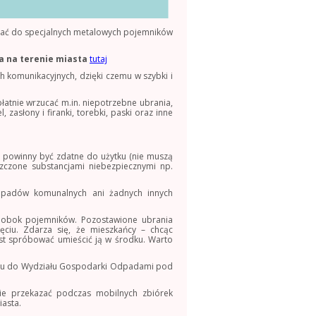
ucać do specjalnych metalowych pojemników
a na terenie miasta
tutaj
h komunikacyjnych, dzięki czemu w szybki i
tnie wrzucać m.in. niepotrzebne ubrania,
 zasłony i firanki, torebki, paski oraz inne
 powinny być zdatne do użytku (nie muszą
zczone substancjami niebezpiecznymi np.
odpadów komunalnych ani żadnych innych
w obok pojemników. Pozostawione ubrania
ęciu. Zdarza się, że mieszkańcy – chcąc
st spróbować umieścić ją w środku. Warto
faktu do Wydziału Gospodarki Odpadami pod
nie przekazać podczas mobilnych zbiórek
asta.