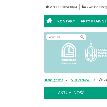
Wersja kontrastowa
Zwiększ odstęp
Przejdź do
Przejdź do
Przejdź do
Przejdź do
wyszukiwarki
mapy serwisu
głównego
treści
KONTAKT
AKTY PRAWNE
menu
Wpisz
szukaną
frazę,
by
odnaleźć
artykuł
Wrzu
Strona główna
AKTUALNOŚCI
AKTUALNOŚCI