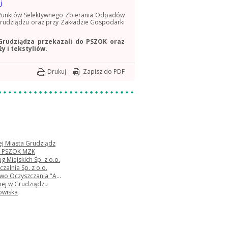
j
o Punktów Selektywnego Zbierania Odpadów
Grudziądzu oraz przy Zakładzie Gospodarki
Grudziądza przekazali do PSZOK oraz
 i tekstyliów.
Drukuj
Zapisz do PDF
nej Miasta Grudziądz
 - PSZOK MZK
 Miejskich Sp. z o.o.
zalnia Sp. z o.o.
zyszczania "ALBA" S.A.
nej w Grudziądzu
owiska