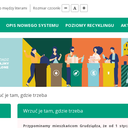
 między literami
Rozmiar czcionki
OPIS NOWEGO SYSTEMU
POZIOMY RECYKLINGU
AK
ć je tam, gdzie trzeba
Wrzuć je tam, gdzie trzeba
Przypominamy mieszkańcom Grudziądza, że od 1 styc