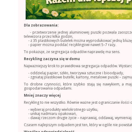
Dla zobrazowania:
- przetworzenie jednej aluminiowej puszki pozwala zaoszczędzi
telewizora przez kilka godzin,
- z 35 plastikowych butelek można wyprodukować jedną bluzę
- papier można poddać recyklingowi nawet 5–7 razy.
To pokazuje, że segregacja odpadów naprawdę ma sens.
Recykling zaczyna się w domu
Najważniejszy krok to prawidłowa segregacja odpadów. Wystarcz
- oddzielaj papier, szkło, tworzywa sztuczne i bioodpady,
- zgniataj plastikowe butelki, kartony, metalowe puszki – zajmu
To drobne czynności, które szybko stają się nawykiem, a ma
gospodarowania odpadami.
Mniej znaczy więcej
Recykling to nie wszystko. Równie ważne jest ograniczanie ilośc
- wybieraj produkty wielokrotnego użytku,
- unikaj nadmiaru opakowań,
- dawaj rzeczom drugie życie – naprawiaj, oddawaj, wymieniaj
Czasem najlepszym odpadem jest ten, który w ogóle nie powstał
Wspólna odpowiedzialność