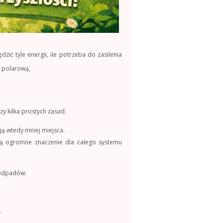
ć tyle energii, ile potrzeba do zasilenia
 polarową,
y kilka prostych zasad:
ją wtedy mniej miejsca.
ją ogromne znaczenie dla całego systemu
i odpadów:
.
.