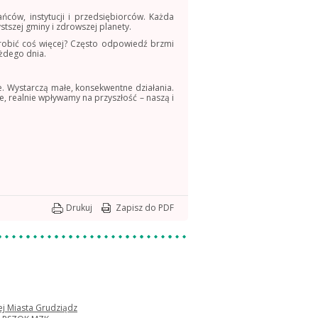
ńców, instytucji i przedsiębiorców. Każda
szej gminy i zdrowszej planety.
zrobić coś więcej? Często odpowiedź brzmi
ażdego dnia.
ze. Wystarczą małe, konsekwentne działania.
e, realnie wpływamy na przyszłość – naszą i
Drukuj
Zapisz do PDF
nej Miasta Grudziądz