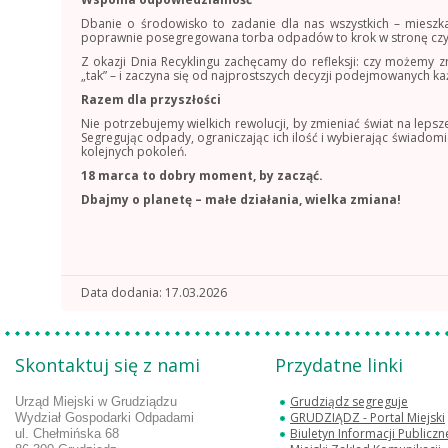
Dbanie o środowisko to zadanie dla nas wszystkich – mieszka
poprawnie posegregowana torba odpadów to krok w stronę czyst
Z okazji Dnia Recyklingu zachęcamy do refleksji: czy możemy 
„tak” – i zaczyna się od najprostszych decyzji podejmowanych k
Razem dla przyszłości
Nie potrzebujemy wielkich rewolucji, by zmieniać świat na leps
Segregując odpady, ograniczając ich ilość i wybierając świadomi
kolejnych pokoleń.
18 marca to dobry moment, by zacząć.
Dbajmy o planetę – małe działania, wielka zmiana!
Data dodania
17.03.2026
Skontaktuj się z nami
Przydatne linki
Grudziądz segreguje
Urząd Miejski w Grudziądzu
GRUDZIĄDZ - Portal Miejski
Wydział Gospodarki Odpadami
Biuletyn Informacji Publicz
ul. Chełmińska 68