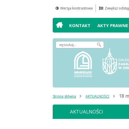
Wersja kontrastowa
Zwiększ odstęp
Przejdź do
Przejdź do
Przejdź do
Przejdź do
wyszukiwarki
mapy serwisu
głównego
treści
KONTAKT
AKTY PRAWNE
menu
Wpisz
szukaną
frazę,
by
odnaleźć
artykuł
18 m
Strona główna
AKTUALNOŚCI
AKTUALNOŚCI