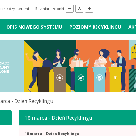
 między literami
Rozmiar czcionki
OPIS NOWEGO SYSTEMU
POZIOMY RECYKLINGU
AK
arca - Dzień Recyklingu
18 marca - Dzień Recyklingu
18 marca – Dzień Recyklingu.