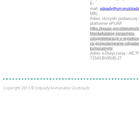
E-
mail:
odpady@um.grudziadz
MB)
Adres skrzynki podawczej 
platformie ePUAP
https://epuap.gov.pl/wps/porta
klienta/katalog-spraw/opis-
uslugi/deklaracje-o-wysokosc
za-gospodarowanie-odpada
komunalnymi
Adres e-Doręczenia - AE:P
71543-BVRUB-27
Copyright 2013 © Odpady Komunalne Grudziądz