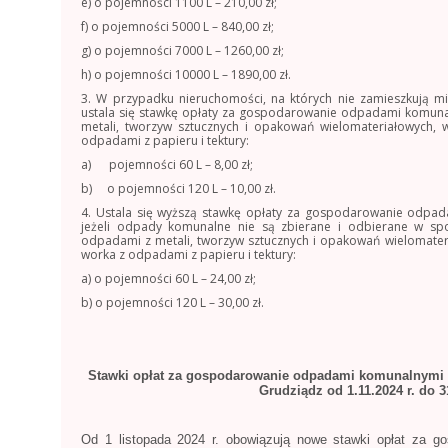
e) o pojemności 1100 L – 210,00 zł;
f) o pojemności 5000 L – 840,00 zł;
g) o pojemności 7000 L – 1260,00 zł;
h) o pojemności 10000 L – 1890,00 zł.
3. W przypadku nieruchomości, na których nie zamieszkują m
ustala się stawkę opłaty za gospodarowanie odpadami komuna
metali, tworzyw sztucznych i opakowań wielomateriałowych,
odpadami z papieru i tektury:
a) pojemności 60 L – 8,00 zł;
b) o pojemności 120 L – 10,00 zł.
4. Ustala się wyższą stawkę opłaty za gospodarowanie odpad
jeżeli odpady komunalne nie są zbierane i odbierane w sp
odpadami z metali, tworzyw sztucznych i opakowań wielomater
worka z odpadami z papieru i tektury:
a) o pojemności 60 L – 24,00 zł;
b) o pojemności 120 L – 30,00 zł.
Stawki opłat za gospodarowanie odpadami komunalnymi 
Grudziądz od 1.11.2024 r. do 31
Od 1 listopada 2024 r. obowiązują nowe stawki opłat za 