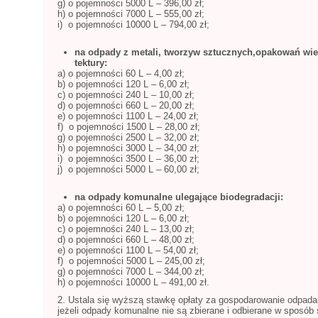
g) o pojemności 5000 L – 396,00 zł;
h) o pojemności 7000 L – 555,00 zł;
i) o pojemności 10000 L – 794,00 zł;
na odpady z metali, tworzyw sztucznych,opakowań wiel
tektury:
a) o pojemności 60 L – 4,00 zł;
b) o pojemności 120 L – 6,00 zł;
c) o pojemności 240 L – 10,00 zł;
d) o pojemności 660 L – 20,00 zł;
e) o pojemności 1100 L – 24,00 zł;
f) o pojemności 1500 L – 28,00 zł;
g) o pojemności 2500 L – 32,00 zł;
h) o pojemności 3000 L – 34,00 zł;
i) o pojemności 3500 L – 36,00 zł;
j) o pojemności 5000 L – 60,00 zł;
na odpady komunalne ulegające biodegradacji:
a) o pojemności 60 L – 5,00 zł;
b) o pojemności 120 L – 6,00 zł;
c) o pojemności 240 L – 13,00 zł;
d) o pojemności 660 L – 48,00 zł;
e) o pojemności 1100 L – 54,00 zł;
f) o pojemności 5000 L – 245,00 zł;
g) o pojemności 7000 L – 344,00 zł;
h) o pojemności 10000 L – 491,00 zł.
2. Ustala się wyższą stawkę opłaty za gospodarowanie odpada
jeżeli odpady komunalne nie są zbierane i odbierane w sposób