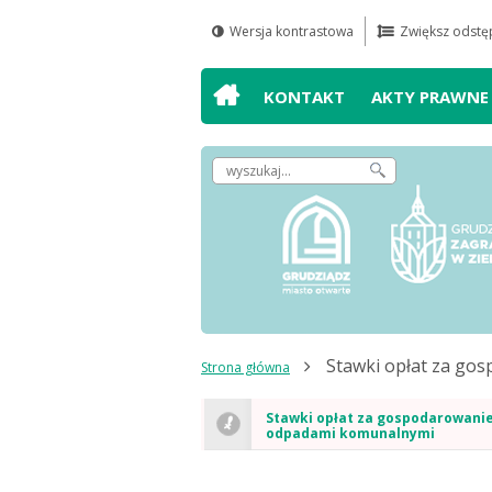
Wersja kontrastowa
Zwiększ odstęp
Przejdź do
Przejdź do
Przejdź do
Przejdź do
wyszukiwarki
mapy serwisu
głównego
treści
KONTAKT
AKTY PRAWNE
menu
Wpisz
szukaną
frazę,
by
odnaleźć
artykuł
Stawki opłat za g
Strona główna
Stawki opłat za gospodarowani
odpadami komunalnymi