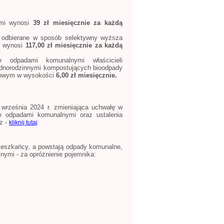
mi wynosi
39 zł miesięcznie za każdą
i odbierane w sposób selektywny wyższa
 wynosi
117,00 zł miesięcznie za każdą
 odpadami komunalnymi właścicieli
dnorodzinnymi kompostujących bioodpady
mowym w wysokości
6,00 zł miesięcznie.
 września 2024 r. zmieniająca uchwałę w
e odpadami komunalnymi oraz ustalenia
z -
kliknij tutaj
ieszkańcy, a powstają odpady komunalne,
nymi - za opróżnienie pojemnika: