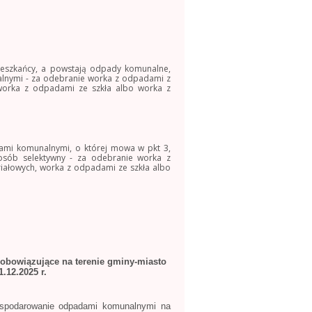
ieszkańcy, a powstają odpady komunalne,
lnymi - za odebranie worka z odpadami z
 worka z odpadami ze szkła albo worka z
ami komunalnymi, o której mowa w pkt 3,
osób selektywny - za odebranie worka z
iałowych, worka z odpadami ze szkła albo
obowiązujące na terenie gminy-miasto
.12.2025 r.
gospodarowanie odpadami komunalnymi na