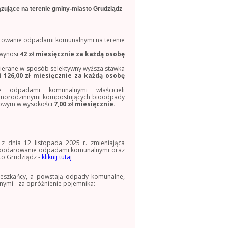
zujące na terenie gminy-miasto Grudziądz
darowanie odpadami komunalnymi na terenie
wynosi
42 zł miesięcznie za każdą osobę
bierane w sposób selektywny wyższa stawka
i
126,00 zł miesięcznie za każdą osobę
 odpadami komunalnymi właścicieli
dnorodzinnymi kompostujących bioodpady
owym w wysokości
7,00 zł miesięcznie.
z dnia 12 listopada 2025 r.
zmieniająca
ospodarowanie odpadami komunalnymi oraz
sto Grudziądz -
kliknij tutaj
ieszkańcy, a powstają odpady komunalne,
ymi - za opróżnienie pojemnika: