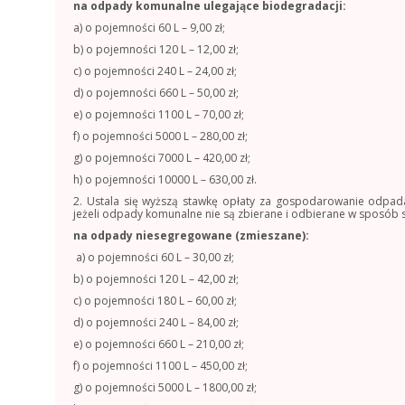
na odpady komunalne ulegające biodegradacji:
a) o pojemności 60 L – 9,00 zł;
b) o pojemności 120 L – 12,00 zł;
c) o pojemności 240 L – 24,00 zł;
d) o pojemności 660 L – 50,00 zł;
e) o pojemności 1100 L – 70,00 zł;
f) o pojemności 5000 L – 280,00 zł;
g) o pojemności 7000 L – 420,00 zł;
h) o pojemności 10000 L – 630,00 zł.
2. Ustala się wyższą stawkę opłaty za gospodarowanie odpad
jeżeli odpady komunalne nie są zbierane i odbierane w sposób 
na odpady niesegregowane (zmieszane):
a) o pojemności 60 L – 30,00 zł;
b) o pojemności 120 L – 42,00 zł;
c) o pojemności 180 L – 60,00 zł;
d) o pojemności 240 L – 84,00 zł;
e) o pojemności 660 L – 210,00 zł;
f) o pojemności 1100 L – 450,00 zł;
g) o pojemności 5000 L – 1800,00 zł;