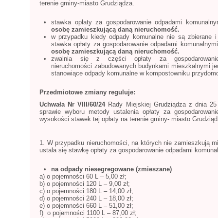
terenie gminy-miasto Grudziądza.
stawka opłaty za gospodarowanie odpadami komunalny
osobę zamieszkującą daną nieruchomość.
w przypadku kiedy odpady komunalne nie są zbierane 
stawka opłaty za gospodarowanie odpadami komunalnymi
osobę zamieszkującą daną nieruchomość.
zwalnia się z części opłaty za gospodarowanie
nieruchomości zabudowanych budynkami mieszkalnymi je
stanowiące odpady komunalne w kompostowniku przydo
Przedmiotowe zmiany reguluje:
Uchwała Nr VIII/60/24
Rady Miejskiej Grudziądza z dnia 25
sprawie wyboru metody ustalenia opłaty za gospodarowani
wysokości stawek tej opłaty na terenie gminy- miasto Grudziąd
1. W przypadku nieruchomości, na których nie zamieszkują m
ustala się stawkę opłaty za gospodarowanie odpadami komunal
na odpady niesegregowane (zmieszane)
a) o pojemności 60 L – 5,00 zł;
b) o pojemności 120 L – 9,00 zł;
c) o pojemności 180 L – 14,00 zł;
d) o pojemności 240 L – 18,00 zł;
e) o pojemności 660 L – 51,00 zł;
f) o pojemności 1100 L – 87,00 zł;