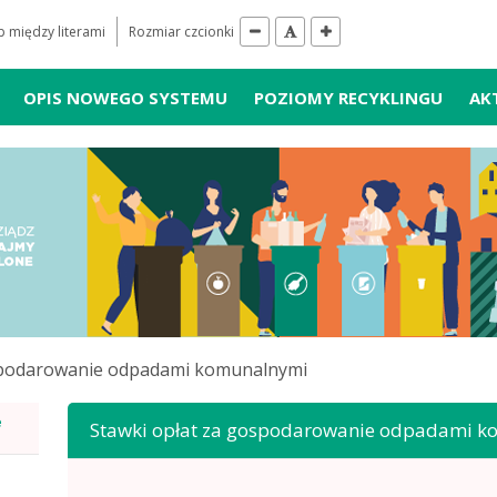
 między literami
Rozmiar czcionki
OPIS NOWEGO SYSTEMU
POZIOMY RECYKLINGU
AK
ospodarowanie odpadami komunalnymi
e
Stawki opłat za gospodarowanie odpadami 