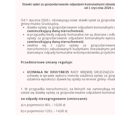
Stawki opłat za gospodarowanie odpadami komunalnymi obowią
od 1 stycznia 2026 r.
Od 1 stycznia 2026 r. obowiązują nowe stawki opłat za gospo
gminy-miasto Grudziądza.
stawka opłaty za gospodarowanie odpadami komunalnymi 
zamieszkującą daną nieruchomość.
w przypadku kiedy odpady komunalne nie są zbierane i od
opłaty za gospodarowanie odpadami komunalnymi wynos
zamieszkującą daną nieruchomość.
zwalnia się z części opłaty za gospodarowanie
nieruchomości zabudowanych budynkami mieszkalnymi je
stanowiące odpady komunalne w kompostowniku przydom
Przedmiotowe zmiany reguluje:
UCHWAŁA Nr XXVI/188/25
RADY MIEJSKIEJ GRUDZIĄDZA 
uchwałę w sprawie wyboru metody ustalenia opłaty za g
ustalenia wysokości stawek tej opłaty na terenie gminy- mia
1. W przypadku nieruchomości, na których nie zamieszkują m
ustala się stawkę opłaty za gospodarowanie odpadami komunaln
na odpady niesegregowane (zmieszane):
a) o pojemności 60 L – 10,00 zł;
b) o pojemności 120 L – 14,00 zł;