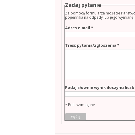
Zadaj pytanie
Za pomocą formularza możecie Państwo k
pojemnika na odpady lub jego wymianę...
Pole
Adres e-mail
*
wymagane
Pole
Treść pytania/zgłoszenia
*
wymaga
Podaj słownie wynik iloczynu liczb 
* Pole wymagane