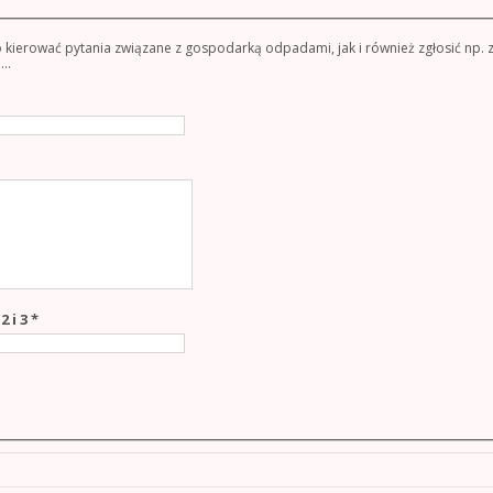
ierować pytania związane z gospodarką odpadami, jak i również zgłosić np.
..
ne
Pole
2 i 3
*
wymagane