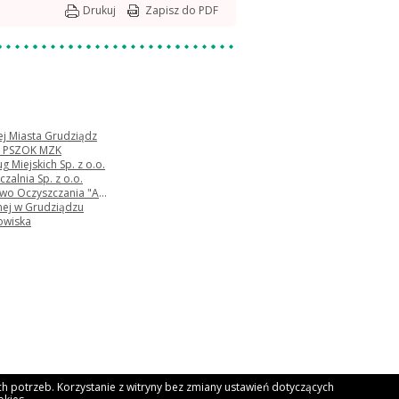
Drukuj
Zapisz do PDF
nej Miasta Grudziądz
 - PSZOK MZK
 Miejskich Sp. z o.o.
zalnia Sp. z o.o.
zyszczania "ALBA" S.A.
nej w Grudziądzu
owiska
 potrzeb. Korzystanie z witryny bez zmiany ustawień dotyczących