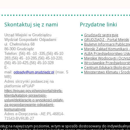
Skontaktuj się z nami
Przydatne linki
Grudziądz segreguje
Urząd Miejski w Grudziądzu
GRUDZIĄDZ - Portal Miejski
Wydział Gospodarki Odpadami
Biuletyn Informacji Publicz
ul. Chełmińska 68
Miejski Zakład Komunikacji
86-300 Grudziądz
ALBA Przedsiębiorstwo Usług
Telefon:
(56) 45 -10 -335,(56) 45-10
Miejskie Wodociągi i Oczyszc
283,
(56) 45 -10-285,(56) 45-10-220,
Wrocławskie Przedsiębiorstwo Oc
(56) 45-10-425,(56) 45-10-328
Centrum Edukacji Ekologicz
E-
Ministerstwo Klimatu i Środ
mail:
(max. 5
odpady@um.grudziadz.pl
MB)
Adres skrzynki podawczej na
platformie ePUAP
https://epuap.gov.pl/wps/portal/strefa-
klienta/katalog-spraw/opis-
uslugi/deklaracje-o-wysokosci-oplaty-
za-gospodarowanie-odpadami-
komunalnymi
Adres e-Doręczenia - AE:PL-46814-
71543-BVRUB-27
u usług na najwyższym poziomie, w tym w sposób dostosowany do indywidualnych