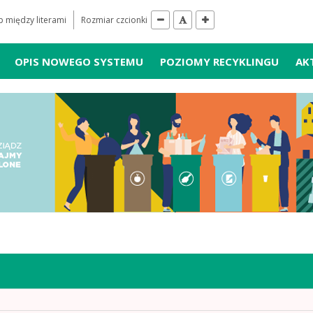
 między literami
Rozmiar czcionki
OPIS NOWEGO SYSTEMU
POZIOMY RECYKLINGU
AK