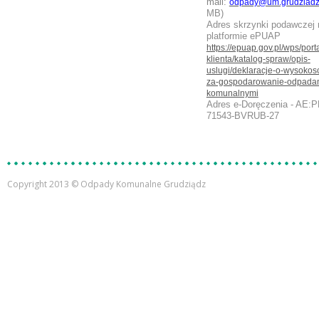
mail:
odpady@um.grudziadz
MB)
Adres skrzynki podawczej 
platformie ePUAP
https://epuap.gov.pl/wps/porta
klienta/katalog-spraw/opis-
uslugi/deklaracje-o-wysokosc
za-gospodarowanie-odpada
komunalnymi
Adres e-Doręczenia - AE:P
71543-BVRUB-27
Copyright 2013 © Odpady Komunalne Grudziądz