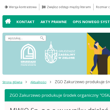
Wersja kontrastowa
Zwiększ odstęp między literami
Rozmiar c
Przejdź do
Przejdź do
Przejdź do
Przejdź do
wyszukiwarki
mapy serwisu
głównego
treści
KONTAKT
AKTY PRAWNE
OPIS NOWEGO SYS
menu
Wpisz
szukaną
frazę,
by
odnaleźć
artykuł
ZGO Zakurzewo produkuje śr
Strona główna
Aktualności
ZGO Zakurzewo produkuje środek organiczny "OSK