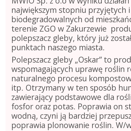
MWIO Sp. z o.o w wyniku działań
największym stopniu przyjętych
biodegradowalnych od mieszkań
terenie ZGO w Zakurzewie produk
polepszacz gleby, który już zost
punktach naszego miasta.
Polepszacz gleby „Oskar” to pr
wspomagających uprawę roślin r
naturalnego procesu kompostowani
itp. Otrzymany w ten sposób hum
zawierający podstawowe dla rośli
fosfor oraz potas. Poprawia on s
wodną, czyni ją bardziej przepus
poprawia plonowanie roślin. W/