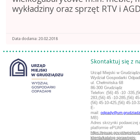
wykładziny oraz sprzęt RTV i AGD
Data dodania
20.02.2018
Skontaktuj się z 
Urząd Miejski w Grudziądz
Wydział Gospodarki Odpa
ul. Chełmińska 68
86-300 Grudziądz
Telefon:
(56) 45 -10 -335,(5
283,
(56) 45 -10-285,(56) 45
(56) 45-10-425,(56) 45-10-
E-
mail:
odpady@um.grudziadz
MB)
Adres skrzynki podawczej 
platformie ePUAP
https://epuap.gov.pl/wps/porta
klienta/katalog-spraw/opis-