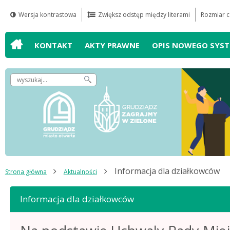
Wersja kontrastowa
Zwiększ odstęp między literami
Rozmiar c
Przejdź do
Przejdź do
Przejdź do
Przejdź do
wyszukiwarki
mapy serwisu
głównego
treści
KONTAKT
AKTY PRAWNE
OPIS NOWEGO SYS
menu
Wpisz
szukaną
frazę,
by
odnaleźć
artykuł
Informacja dla działkowców
Strona główna
Aktualności
Informacja dla działkowców