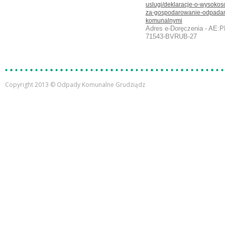
uslugi/deklaracje-o-wysokosc
za-gospodarowanie-odpada
komunalnymi
Adres e-Doręczenia - AE:P
71543-BVRUB-27
Copyright 2013 © Odpady Komunalne Grudziądz