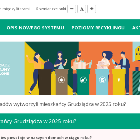
 między literami
Rozmiar czcionki
OPIS NOWEGO SYSTEMU
POZIOMY RECYKLINGU
AK
padów wytworzyli mieszkańcy Grudziądza w 2025 roku?
kańcy Grudziądza w 2025 roku?
padów powstaje w naszych domach w ciągu roku?