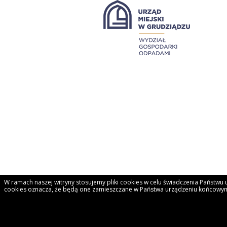
W ramach naszej witryny stosujemy pliki cookies w celu świadczenia Państw
cookies oznacza, że będą one zamieszczane w Państwa urządzeniu końcowym
Copyright 2013 © Odpady Komunalne Grudzi