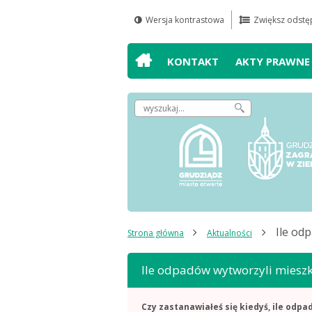
Wersja kontrastowa
Zwiększ odstęp
Przejdź do
Przejdź do
Przejdź do
Przejdź do
wyszukiwarki
mapy serwisu
głównego
treści
KONTAKT
AKTY PRAWNE
menu
Wpisz
szukaną
frazę,
by
odnaleźć
artykuł
Ile od
Strona główna
Aktualności
Ile odpadów wytworzyli miesz
Czy zastanawiałeś się kiedyś, ile od