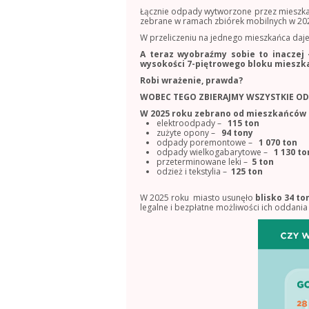
Łącznie odpady wytworzone przez mieszk
zebrane w ramach zbiórek mobilnych w 20
W przeliczeniu na jednego mieszkańca daj
A teraz wyobraźmy sobie to inaczej 
wysokości 7-piętrowego bloku mieszk
Robi wrażenie, prawda?
WOBEC TEGO ZBIERAJMY WSZYSTKIE ODP
W 2025 roku zebrano od mieszkańców G
elektroodpady –
115 ton
zużyte opony –
94 tony
odpady poremontowe –
1 070 ton
odpady wielkogabarytowe –
1 130 to
przeterminowane leki –
5 ton
odzież i tekstylia –
125 ton
W 2025 roku miasto usunęło
blisko 34 to
legalne i bezpłatne możliwości ich oddani