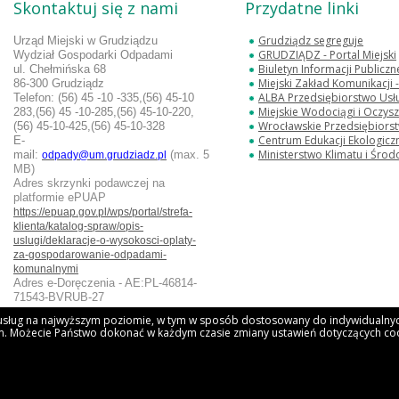
Skontaktuj się z nami
Przydatne linki
Grudziądz segreguje
Urząd Miejski w Grudziądzu
GRUDZIĄDZ - Portal Miejski
Wydział Gospodarki Odpadami
Biuletyn Informacji Publicz
ul. Chełmińska 68
Miejski Zakład Komunikacji
86-300 Grudziądz
ALBA Przedsiębiorstwo Usług
Telefon:
(56) 45 -10 -335,(56) 45-10
Miejskie Wodociągi i Oczyszc
283,
(56) 45 -10-285,(56) 45-10-220,
Wrocławskie Przedsiębiorstwo Oc
(56) 45-10-425,(56) 45-10-328
Centrum Edukacji Ekologicz
E-
Ministerstwo Klimatu i Środ
mail:
(max. 5
odpady@um.grudziadz.pl
MB)
Adres skrzynki podawczej na
platformie ePUAP
https://epuap.gov.pl/wps/portal/strefa-
klienta/katalog-spraw/opis-
uslugi/deklaracje-o-wysokosci-oplaty-
za-gospodarowanie-odpadami-
komunalnymi
Adres e-Doręczenia - AE:PL-46814-
71543-BVRUB-27
u usług na najwyższym poziomie, w tym w sposób dostosowany do indywidualnych
. Możecie Państwo dokonać w każdym czasie zmiany ustawień dotyczących coo
ądz