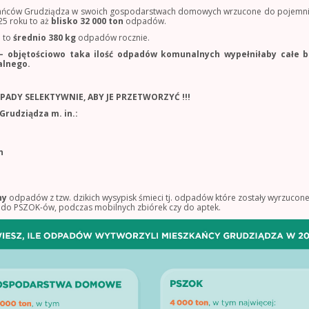
ańców Grudziądza w swoich gospodarstwach domowych wrzucone do pojemni
25 roku to aż
blisko 32 000 ton
odpadów.
e to
średnio 380 kg
odpadów rocznie.
– objętościowo taka ilość odpadów komunalnych wypełniłaby całe b
alnego.
ADY SELEKTYWNIE, ABY JE PRZETWORZYĆ !!!
rudziądza m. in.:
n
ny
odpadów z tzw. dzikich wysypisk śmieci tj. odpadów które zostały wyrzucone
a do PSZOK-ów, podczas mobilnych zbiórek czy do aptek.