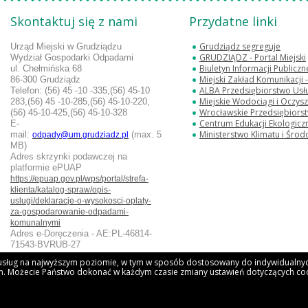
Skontaktuj się z nami
Przydatne linki
Grudziądz segreguje
Urząd Miejski w Grudziądzu
GRUDZIĄDZ - Portal Miejski
Wydział Gospodarki Odpadami
Biuletyn Informacji Publicz
ul. Chełmińska 68
Miejski Zakład Komunikacji
86-300 Grudziądz
ALBA Przedsiębiorstwo Usług
Telefon:
(56) 45 -10 -335,(56) 45-10
Miejskie Wodociągi i Oczyszc
283,
(56) 45 -10-285,(56) 45-10-220,
Wrocławskie Przedsiębiorstwo Oc
(56) 45-10-425,(56) 45-10-328
Centrum Edukacji Ekologicz
E-
Ministerstwo Klimatu i Środ
mail:
(max. 5
odpady@um.grudziadz.pl
MB)
Adres skrzynki podawczej na
platformie ePUAP
https://epuap.gov.pl/wps/portal/strefa-
klienta/katalog-spraw/opis-
uslugi/deklaracje-o-wysokosci-oplaty-
za-gospodarowanie-odpadami-
komunalnymi
Adres e-Doręczenia - AE:PL-46814-
71543-BVRUB-27
u usług na najwyższym poziomie, w tym w sposób dostosowany do indywidualnych
. Możecie Państwo dokonać w każdym czasie zmiany ustawień dotyczących coo