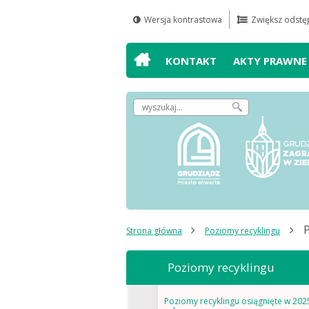
Wersja kontrastowa
Zwiększ odstęp
Przejdź do
Przejdź do
Przejdź do
Przejdź do
wyszukiwarki
mapy serwisu
głównego
treści
KONTAKT
AKTY PRAWNE
menu
Wpisz
szukaną
frazę,
by
odnaleźć
artykuł
P
Strona główna
Poziomy recyklingu
Poziomy recyklingu
Poziomy recyklingu osiągnięte w 202