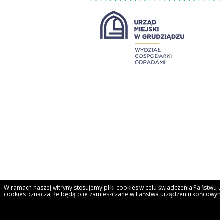
W ramach naszej witryny stosujemy pliki cookies w celu świadczenia Państw
cookies oznacza, że będą one zamieszczane w Państwa urządzeniu końcowym