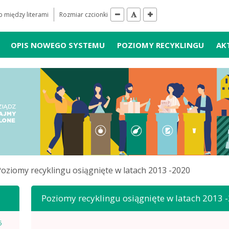
 między literami
Rozmiar czcionki
OPIS NOWEGO SYSTEMU
POZIOMY RECYKLINGU
AK
oziomy recyklingu osiągnięte w latach 2013 -2020
Poziomy recyklingu osiągnięte w latach 2013 
5