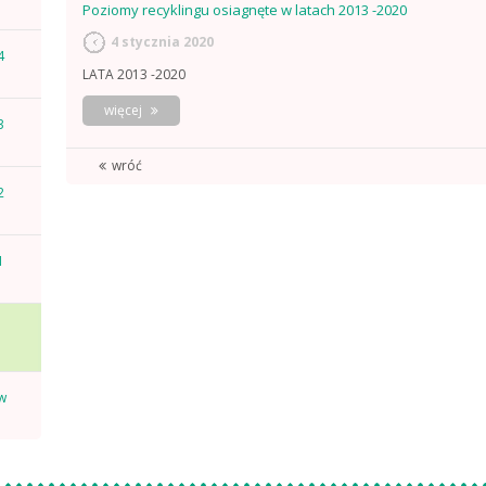
Poziomy recyklingu osiagnęte w latach 2013 -2020
4 stycznia 2020
4
LATA 2013 -2020
o
więcej
3
poziomy
recyklingu
wróć
osiagnęte
w
2
latach
2013
-2020
1
w