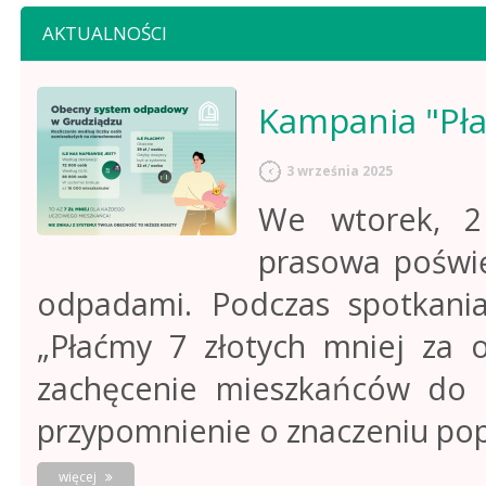
AKTUALNOŚCI
Kampania "Pła
3 września 2025
We wtorek, 2 
prasowa poświ
odpadami. Podczas spotkania
„Płaćmy 7 złotych mniej za 
zachęcenie mieszkańców do u
przypomnienie o znaczeniu pop
o
więcej