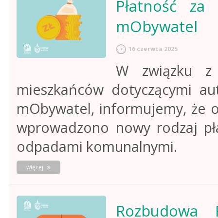
Płatność za
1
września
mObywatel
2025
r.
16 czerwca 2025
W związku z p
mieszkańców dotyczącymi aut
mObywatel, informujemy, że o
wprowadzono nowy rodzaj pła
odpadami komunalnymi.
o
więcej
płatność
za
odpady
komunalne
Rozbudowa 
w