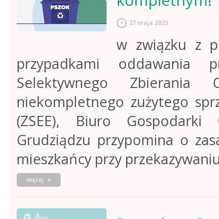
kompletnym!
27 maja 2025
w związku z p
przypadkami oddawania 
Selektywnego Zbierania
niekompletnego zużytego sprz
(ZSEE), Biuro Gospodarki
Grudziądzu przypomina o zasa
mieszkańcy przy przekazywani
o
więcej
elektroodpady
do
pszok
-