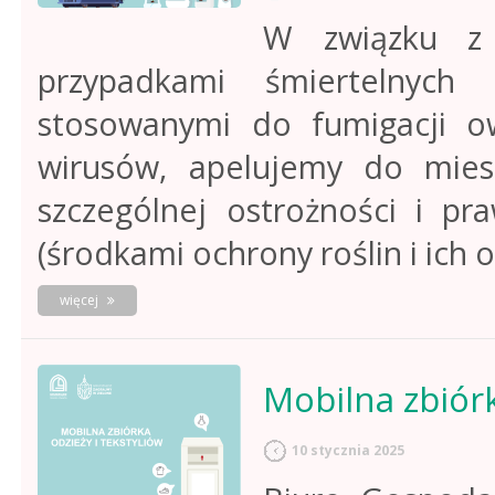
W związku z 
przypadkami śmiertelnych
stosowanymi do fumigacji ow
wirusów, apelujemy do mie
szczególnej ostrożności i p
(środkami ochrony roślin i ich
o
więcej
postępowanie
z
odpadami
w
Mobilna zbiórk
postaci
środków
ochrony
10 stycznia 2025
roślin