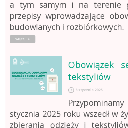
a tym samym i na terenie g
przepisy wprowadzające obow
budowlanych i rozbiórkowych.
o
więcej
obowiązek
selektywnego
zbierania
odpadów
Obowiązek se
budowlanych
i
tekstyliów
rozbiórkowych
8 stycznia 2025
Przypominamy
stycznia 2025 roku wszedł w ż
zbierania odzieży i tekstyl