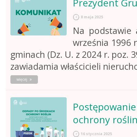
Prezydent Gru
przekazuj
w
stanie
8 maja 2025
kompletnym!
Na podstawie a
września 1996 r
gminach (Dz. U. z 2024 r. poz. 
zawiadamia właścicieli nieruc
o
więcej
prezydent
grudziądza
zawiadamia
Postępowanie
ochrony rośli
16 stycznia 2025