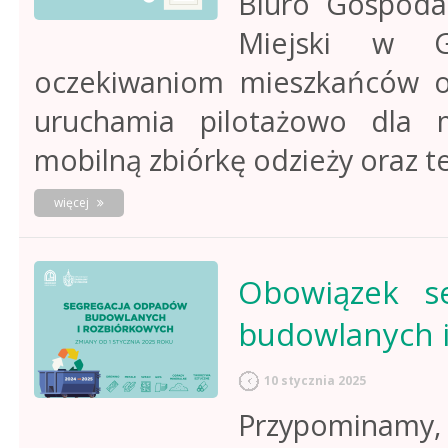
Biuro Gospoda
Miejski w G
oczekiwaniom mieszkańców od 
uruchamia pilotażowo dla 
mobilną zbiórkę odzieży oraz te
o
więcej
mobilna
zbiórka
odzieży
i
Obowiązek s
tekstyliów
budowlanych 
10 stycznia 2025
Przypominamy, 