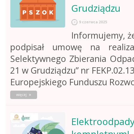
aplikacji
Grudziądzu
mobywatel
9 czerwca 2025
Informujemy, że
podpisał umowę na realiz
Selektywnego Zbierania Odpa
21 w Grudziądzu” nr FEKP.02.1
Europejskiego Funduszu Rozw
o
więcej
rozbudowa
pszok
przy
ul.
Elektroodpad
składowej
w
grudziądzu