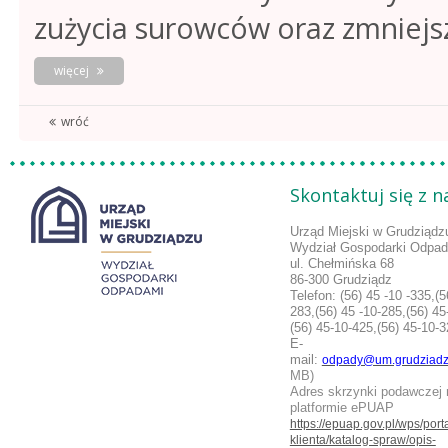
zużycia surowców oraz zmniejs
o
więcej
obowiązek
selektywnego
wróć
zbierania
odzieży
i
tekstyliów
Skontaktuj się z 
Urząd Miejski w Grudziądz
Wydział Gospodarki Odpa
ul. Chełmińska 68
86-300 Grudziądz
Telefon:
(56) 45 -10 -335,(5
283,
(56) 45 -10-285,(56) 45
(56) 45-10-425,(56) 45-10-
E-
mail:
odpady@um.grudziadz
MB)
Adres skrzynki podawczej 
platformie ePUAP
https://epuap.gov.pl/wps/porta
klienta/katalog-spraw/opis-