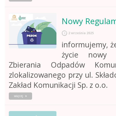
kampania
"płaćmy
7
złotych
Nowy Regulami
mniej
za
odpady"
2 września 2025
informujemy, że
życie nowy 
Zbierania Odpadów Komun
zlokalizowanego przy ul. Skła
Zakład Komunikacji Sp. z o.o.
o
więcej
nowy
regulamin
pszok
od